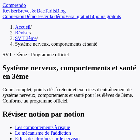
Comprendo
Réviser
Brevet & Bac
Tarifs
Blog
Connexion
Démo
Tester la démo
Essai gratuit
14 jours gratuits
Accueil
/
Réviser
/
SVT 3ème
/
Système nerveux, comportements et santé
SVT
·
3ème
· Programme officiel
Système nerveux, comportements et santé
en
3ème
Cours complet, points clés à retenir et exercices d'entraînement de
système nerveux, comportements et santé
pour les élèves de
3ème
.
Conforme au programme officiel.
Réviser notion par notion
Les comportements à risque
Le mécanisme de l'addiction
Effets des drogues sur le cerveau