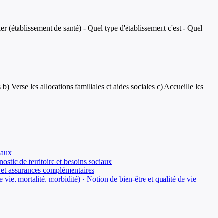
r (établissement de santé) - Quel type d'établissement c'est - Quel
Verse les allocations familiales et aides sociales c) Accueille les
caux
ostic de territoire et besoins sociaux
té et assurances complémentaires
ie, mortalité, morbidité) · Notion de bien-être et qualité de vie