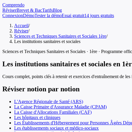
Comprendo
Réviser
Brevet & Bac
Tarifs
Blog
Connexion
Démo
Tester la démo
Essai gratuit
14 jours gratuits
Accueil
/
Réviser
/
Sciences et Techniques Sanitaires et Sociales 1ère
/
Les institutions sanitaires et sociales
Sciences et Techniques Sanitaires et Sociales
·
1ère
· Programme offic
Les institutions sanitaires et sociales
en
1èr
Cours complet, points clés à retenir et exercices d'entraînement de
les 
Réviser notion par notion
L'Agence Régionale de Santé (ARS)
La Caisse Primaire d'Assurance Maladie (CPAM)
La Caisse d'Allocations Familiales (CAF)
Les hôpitaux et cliniques
Les Établissements d'Hébergement pour Personnes Âgées Dé
Les établissements sociaux et médico-sociaux