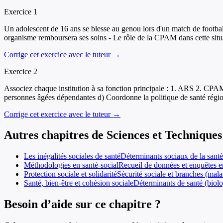
Exercice
1
Un adolescent de 16 ans se blesse au genou lors d'un match de football
organisme remboursera ses soins - Le rôle de la CPAM dans cette situ
Corrige cet exercice avec le tuteur →
Exercice
2
Associez chaque institution à sa fonction principale : 1. ARS 2. CPAM
personnes âgées dépendantes d) Coordonne la politique de santé régio
Corrige cet exercice avec le tuteur →
Autres chapitres de
Sciences et Techniques 
Les inégalités sociales de santé
Déterminants sociaux de la santé
Méthodologies en santé-social
Recueil de données et enquêtes en
Protection sociale et solidarité
Sécurité sociale et branches (mala
Santé, bien-être et cohésion sociale
Déterminants de santé (biolo
Besoin d’aide sur ce chapitre ?