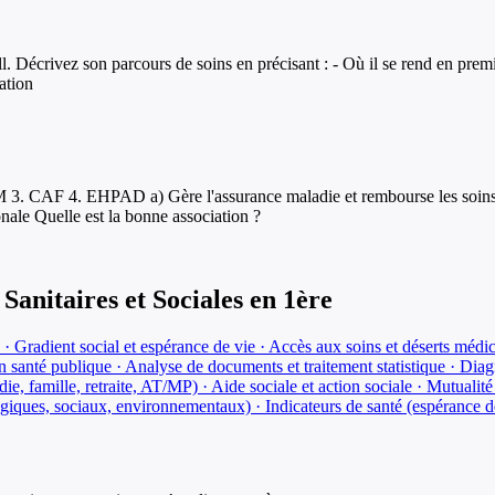
. Décrivez son parcours de soins en précisant : - Où il se rend en premie
ation
 3. CAF 4. EHPAD a) Gère l'assurance maladie et rembourse les soins b) 
nale Quelle est la bonne association ?
Sanitaires et Sociales
en
1ère
 · Gradient social et espérance de vie · Accès aux soins et déserts médi
 santé publique · Analyse de documents et traitement statistique · Diagn
die, famille, retraite, AT/MP) · Aide sociale et action sociale · Mutuali
giques, sociaux, environnementaux) · Indicateurs de santé (espérance de v