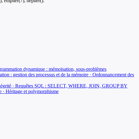
, empiler(7), dépiler().
· Programmation dynamique : mémoïsation, sous-problèmes
ation : gestion des processus et de la mémoire · Ordonnancement des
ntes d'intégrité · Requêtes SQL : SELECT, WHERE, JOIN, GROUP BY
que · Héritage et polymorphisme