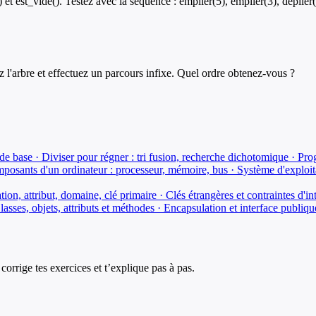
t est_vide(). Testez avec la séquence : empiler(5), empiler(3), dépiler()
 l'arbre et effectuez un parcours infixe. Quel ordre obtenez-vous ?
cas de base · Diviser pour régner : tri fusion, recherche dichotomique 
posants d'un ordinateur : processeur, mémoire, bus · Système d'exploit
lation, attribut, domaine, clé primaire · Clés étrangères et contrai
lasses, objets, attributs et méthodes · Encapsulation et interface publi
corrige tes exercices et t’explique pas à pas.