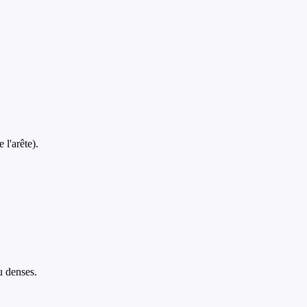
 l'arête).
u denses.