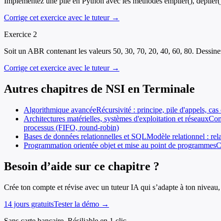
Implémentez une pile en Python avec les méthodes empiler(), dépiler() e
Corrige cet exercice avec le tuteur →
Exercice
2
Soit un ABR contenant les valeurs 50, 30, 70, 20, 40, 60, 80. Dessinez
Corrige cet exercice avec le tuteur →
Autres chapitres de
NSI
en
Terminale
Algorithmique avancée
Récursivité : principe, pile d'appels, 
Architectures matérielles, systèmes d'exploitation et réseaux
Com
processus (FIFO, round-robin)
Bases de données relationnelles et SQL
Modèle relationnel : re
Programmation orientée objet et mise au point de programmes
C
Besoin d’aide sur ce chapitre ?
Crée ton compte et révise avec un tuteur IA qui s’adapte à ton niveau, 
14 jours gratuits
Tester la démo →
Sans carte bancaire. Résiliable en 1 clic.