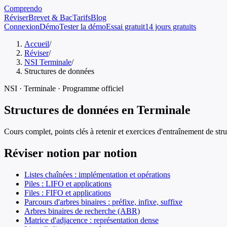
Comprendo
Réviser
Brevet & Bac
Tarifs
Blog
Connexion
Démo
Tester la démo
Essai gratuit
14 jours gratuits
Accueil
/
Réviser
/
NSI Terminale
/
Structures de données
NSI
·
Terminale
· Programme officiel
Structures de données
en
Terminale
Cours complet, points clés à retenir et exercices d'entraînement de
str
Réviser notion par notion
Listes chaînées : implémentation et opérations
Piles : LIFO et applications
Files : FIFO et applications
Parcours d'arbres binaires : préfixe, infixe, suffixe
Arbres binaires de recherche (ABR)
Matrice d'adjacence : représentation dense