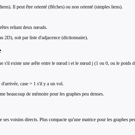
ns). Il peut être orienté (flèches) ou non orienté (simples liens).
arêtes reliant deux nœuds.
 2D), soit par liste d'adjacence (dictionnaire).
e
s'il existe une arête entre le nœud i et le nœud j (1 ou 0, ou le poids de
d'arrivée, case = 1 s'il y a un vol.
omme beaucoup de mémoire pour les graphes peu denses.
e ses voisins directs. Plus compacte qu'une matrice pour les graphes pe