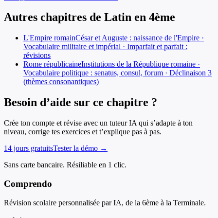
Autres chapitres de
Latin
en
4ème
L'Empire romain
César et Auguste : naissance de l'Empire ·
Vocabulaire militaire et impérial · Imparfait et parfait :
révisions
Rome républicaine
Institutions de la République romaine ·
Vocabulaire politique : senatus, consul, forum · Déclinaison 3
(thèmes consonantiques)
Besoin d’aide sur ce chapitre ?
Crée ton compte et révise avec un tuteur IA qui s’adapte à ton
niveau, corrige tes exercices et t’explique pas à pas.
14 jours gratuits
Tester la démo →
Sans carte bancaire. Résiliable en 1 clic.
Comprendo
Révision scolaire personnalisée par IA, de la 6ème à la Terminale.