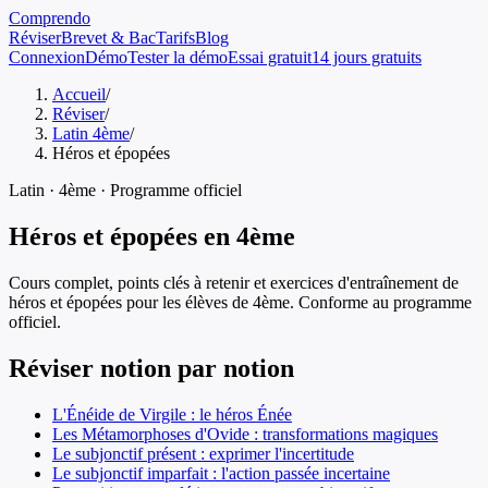
Comprendo
Réviser
Brevet & Bac
Tarifs
Blog
Connexion
Démo
Tester la démo
Essai gratuit
14 jours gratuits
Accueil
/
Réviser
/
Latin 4ème
/
Héros et épopées
Latin
·
4ème
· Programme officiel
Héros et épopées
en
4ème
Cours complet, points clés à retenir et exercices d'entraînement de
héros et épopées
pour les élèves de
4ème
. Conforme au programme
officiel.
Réviser notion par notion
L'Énéide de Virgile : le héros Énée
Les Métamorphoses d'Ovide : transformations magiques
Le subjonctif présent : exprimer l'incertitude
Le subjonctif imparfait : l'action passée incertaine