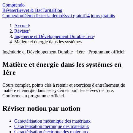
Comprendo
Réviser
Brevet & Bac
Tarifs
Blog
Connexion
Démo
Tester la démo
Essai gratuit
14 jours gratuits
Accueil
/
Réviser
/
Ingénierie et Développement Durable 1ère
/
Matière et énergie dans les systèmes
Ingénierie et Développement Durable
·
1ère
· Programme officiel
Matière et énergie dans les systèmes
en
1ère
Cours complet, points clés à retenir et exercices d'entraînement de
matière et énergie dans les systèmes
pour les élèves de
1ère
.
Conforme au programme officiel.
Réviser notion par notion
Caractérisation mécanique des matériaux
Caractérisation thermique des matériaux
Caractérisation électrique des matériaux