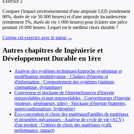
Exercice
2
Compare l'impact environnemental d'une ampoule LED (rendement
80%, durée de vie 50 000 heures) et d'une ampoule incandescente
(rendement 5%, durée de vie 1 000 heures) pour éclairer une pièce
pendant 10 000 heures. Lequel est le meilleur choix durable ?
Corrige cet exercice avec le tuteur →
Autres chapitres de
Ingénierie et
Développement Durable
en
1ère
Analyse des systèmes techniques
Approche systémique et
modélisation multiphysique · Chaînes d'énergie et
d'information · Comportement des systèmes (statique,
cinématique, dynamique)
Conversion et stockage de l'énergie
Sources d'énergie
renouvelables et non renouvelables · Convertisseurs d'énergie
(moteurs, générateurs, piles) · Stockage d'énergie (batteries,
supercondensateurs, hydrogène)
Éco-conception et choix des matériaux
Familles de matériaux
et propriétés mécaniques · Analyse de cycle de vie (ACV)
d'un produit · Critères de choix des matériaux (coût,
performance, impact)