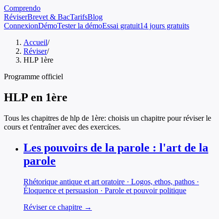
Comprendo
Réviser
Brevet & Bac
Tarifs
Blog
Connexion
Démo
Tester la démo
Essai gratuit
14 jours gratuits
Accueil
/
Réviser
/
HLP 1ère
Programme officiel
HLP
en
1ère
Tous les chapitres de
hlp
de
1ère
: choisis un chapitre pour réviser le
cours et t'entraîner avec des exercices.
Les pouvoirs de la parole : l'art de la
parole
Rhétorique antique et art oratoire · Logos, ethos, pathos ·
Éloquence et persuasion · Parole et pouvoir politique
Réviser ce chapitre →