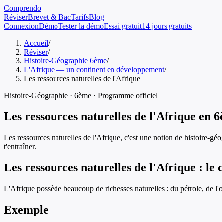
Comprendo
Réviser
Brevet & Bac
Tarifs
Blog
Connexion
Démo
Tester la démo
Essai gratuit
14 jours gratuits
Accueil
/
Réviser
/
Histoire-Géographie 6ème
/
L'Afrique — un continent en développement
/
Les ressources naturelles de l'Afrique
Histoire-Géographie
·
6ème
· Programme officiel
Les ressources naturelles de l'Afrique
en
6
Les ressources naturelles de l'Afrique
, c'est une notion de
histoire-gé
t'entraîner.
Les ressources naturelles de l'Afrique
: le 
L'Afrique possède beaucoup de richesses naturelles : du pétrole, de l'or
Exemple