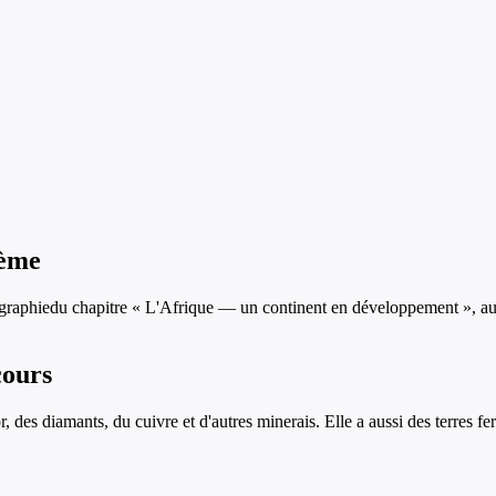
ème
ographie
du chapitre «
L'Afrique — un continent en développement
», a
cours
, des diamants, du cuivre et d'autres minerais. Elle a aussi des terres fe