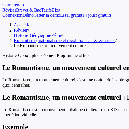
Comprendo
Réviser
Brevet & Bac
Tarifs
Blog
Connexion
Démo
Tester la démo
Essai gratuit
14 jours gratuits
Accueil
/
Réviser
/
Histoire-Géographie 4ème
/
Romantisme, nationalisme et révolutions au XIXe siècle
/
Le Romantisme, un mouvement culturel
Histoire-Géographie
·
4ème
· Programme officiel
Le Romantisme, un mouvement culturel
e
Le Romantisme, un mouvement culturel
, c'est une notion de
histoire-
quoi t'entraîner.
Le Romantisme, un mouvement culturel
: 
Le Romantisme est un mouvement artistique et littéraire du XIXe siècle 
liberté individuelle.
Exemple