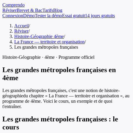
Comprendo
Réviser
Brevet & Bac
Tarifs
Blog
Connexion
Démo
Tester la démo
Essai gratuit
14 jours gratuits
Accueil
/
Réviser
/
Histoire-Géographie 4ème
/
La France — territoire et organisation
/
Les grandes métropoles françaises
Histoire-Géographie
·
4ème
· Programme officiel
Les grandes métropoles françaises
en
4ème
Les grandes métropoles françaises
, c'est une notion de
histoire-
géographie
du chapitre «
La France — territoire et organisation
», au
programme de
4ème
. Voici le cours, un exemple et de quoi
t'entraîner.
Les grandes métropoles françaises
: le
cours