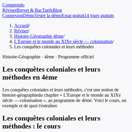
Comprendo
Réviser
Brevet & Bac
Tarifs
Blog
Connexion
Démo
Tester la démo
Essai gratuit
14 jours gratuits
Accueil
/
Réviser
/
Histoire-Géographie 4ème
/
L'Europe et le monde au XIXe siècle — colonisation
/
Les conquêtes coloniales et leurs méthodes
Histoire-Géographie
·
4ème
· Programme officiel
Les conquêtes coloniales et leurs
méthodes
en
4ème
Les conquêtes coloniales et leurs méthodes
, c'est une notion de
histoire-géographie
du chapitre «
L'Europe et le monde au XIXe
siècle — colonisation
», au programme de
4ème
. Voici le cours, un
exemple et de quoi t'entraîner.
Les conquêtes coloniales et leurs
méthodes
: le cours