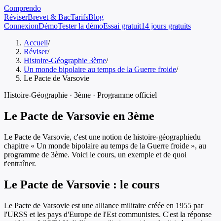
Comprendo
Réviser
Brevet & Bac
Tarifs
Blog
Connexion
Démo
Tester la démo
Essai gratuit
14 jours gratuits
Accueil
/
Réviser
/
Histoire-Géographie 3ème
/
Un monde bipolaire au temps de la Guerre froide
/
Le Pacte de Varsovie
Histoire-Géographie
·
3ème
· Programme officiel
Le Pacte de Varsovie
en
3ème
Le Pacte de Varsovie
, c'est une notion de
histoire-géographie
du
chapitre «
Un monde bipolaire au temps de la Guerre froide
», au
programme de
3ème
. Voici le cours, un exemple et de quoi
t'entraîner.
Le Pacte de Varsovie
: le cours
Le Pacte de Varsovie est une alliance militaire créée en 1955 par
l'URSS et les pays d'Europe de l'Est communistes. C'est la réponse