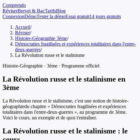
Comprendo
Réviser
Brevet & Bac
Tarifs
Blog
Connexion
Démo
Tester la démo
Essai gratuit
14 jours gratuits
Accueil
/
Réviser
/
Histoire-Géographie 3ème
/
Démocraties fragilisées et expériences totalitaires dans l'entre-
deux-guerres
/
La Révolution russe et le stalinisme
Histoire-Géographie
·
3ème
· Programme officiel
La Révolution russe et le stalinisme
en
3ème
La Révolution russe et le stalinisme
, c'est une notion de
histoire-
géographie
du chapitre «
Démocraties fragilisées et expériences
totalitaires dans l'entre-deux-guerres
», au programme de
3ème
.
Voici le cours, un exemple et de quoi t'entraîner.
La Révolution russe et le stalinisme
: le
cours