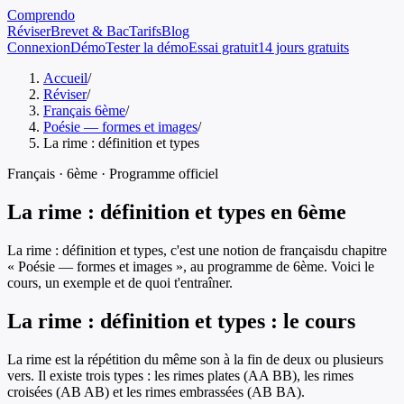
Comprendo
Réviser
Brevet & Bac
Tarifs
Blog
Connexion
Démo
Tester la démo
Essai gratuit
14 jours gratuits
Accueil
/
Réviser
/
Français 6ème
/
Poésie — formes et images
/
La rime : définition et types
Français
·
6ème
· Programme officiel
La rime : définition et types
en
6ème
La rime : définition et types
, c'est une notion de
français
du chapitre
«
Poésie — formes et images
», au programme de
6ème
. Voici le
cours, un exemple et de quoi t'entraîner.
La rime : définition et types
: le cours
La rime est la répétition du même son à la fin de deux ou plusieurs
vers. Il existe trois types : les rimes plates (AA BB), les rimes
croisées (AB AB) et les rimes embrassées (AB BA).