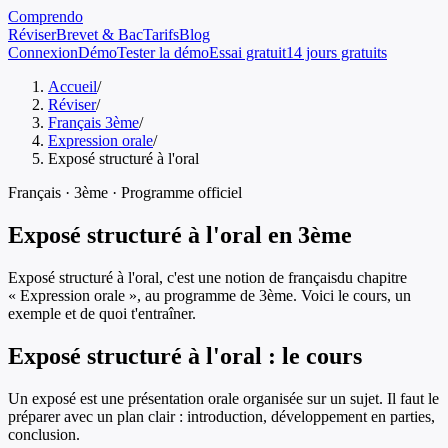
Comprendo
Réviser
Brevet & Bac
Tarifs
Blog
Connexion
Démo
Tester la démo
Essai gratuit
14 jours gratuits
Accueil
/
Réviser
/
Français 3ème
/
Expression orale
/
Exposé structuré à l'oral
Français
·
3ème
· Programme officiel
Exposé structuré à l'oral
en
3ème
Exposé structuré à l'oral
, c'est une notion de
français
du chapitre
«
Expression orale
», au programme de
3ème
. Voici le cours, un
exemple et de quoi t'entraîner.
Exposé structuré à l'oral
: le cours
Un exposé est une présentation orale organisée sur un sujet. Il faut le
préparer avec un plan clair : introduction, développement en parties,
conclusion.