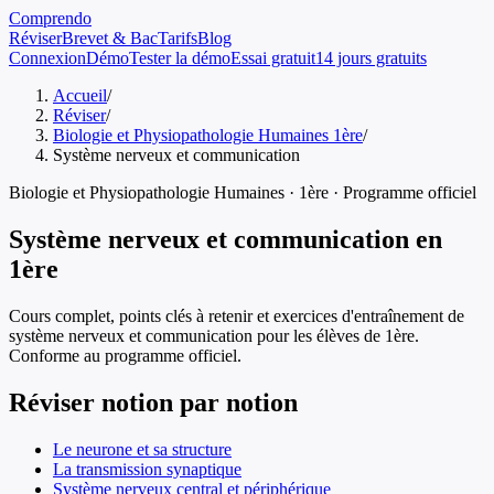
Comprendo
Réviser
Brevet & Bac
Tarifs
Blog
Connexion
Démo
Tester la démo
Essai gratuit
14 jours gratuits
Accueil
/
Réviser
/
Biologie et Physiopathologie Humaines 1ère
/
Système nerveux et communication
Biologie et Physiopathologie Humaines
·
1ère
· Programme officiel
Système nerveux et communication
en
1ère
Cours complet, points clés à retenir et exercices d'entraînement de
système nerveux et communication
pour les élèves de
1ère
.
Conforme au programme officiel.
Réviser notion par notion
Le neurone et sa structure
La transmission synaptique
Système nerveux central et périphérique